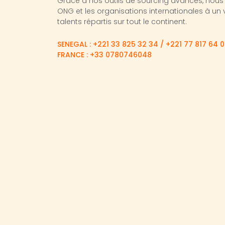
Grâce à nos outils de sourcing avancés, nous
ONG et les organisations internationales à un
talents répartis sur tout le continent.
SENEGAL : +221 33 825 32 34 / +221 77 817 64 
FRANCE : +33 0780746048