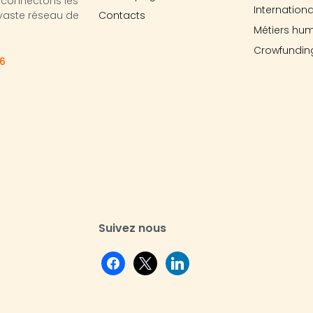
 connectons les
Internationa
 vaste réseau de
Contacts
Métiers hum
Crowfundin
06
Suivez nous