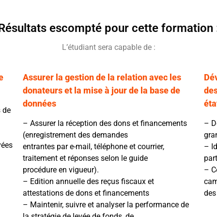
Résultats escompté pour cette formation 
L’étudiant sera capable de :
e
Assurer la gestion de la relation avec les
Dév
donateurs et la mise à jour de la base de
des
données
éta
 de
– Assurer la réception des dons et financements
– Dé
(enregistrement des demandes
gra
vées
entrantes par e-mail, téléphone et courrier,
– I
traitement et réponses selon le guide
part
procédure en vigueur).
– C
– Edition annuelle des reçus fiscaux et
cam
attestations de dons et financements
des
– Maintenir, suivre et analyser la performance de
la stratégie de levée de fonds, de